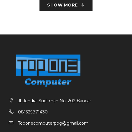
SHOW MORE
Konektivitas : Hi-Speed USB 2.0, Wi-Fi 2.4G, Wi-Fi
Direct
Volume Cetak Bulanan Direkomendasikan : 400 – 800
halaman
Print Mode Duplex : Manual (via driver)
Sistem Tinta : Ink tank dengan botol tinta (stok hingga
ribuan halaman)
Sensor Tinta : Sensor level tinta bawaan (low-ink)
Dimensi : 434,1 × 360 × 134,5 mm (tracking minimal ke
Jl. Jendral Sudirman No. 202 Bancar
maksimal)
081325871430
Berat : ± 3,73 kg
Toponecomputerpbg@gmail.com