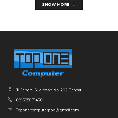
SHOW MORE
Peringkat Kecepatan Kelas 10 untuk Video Full HD
yang Mulus
Kartu SanDisk Ultra UHS-I memiliki peringkat Kelas 10
dan Kecepatan UHS Kelas 1 (U1), kinerja video tertinggi
yang tersedia untuk merekam video Full HD tanpa
gangguan.
Kinerja Aplikasi Sempurna
Kartu ini dapat mengambil data yang tersimpan hampir
seketika, berkat kemampuan membaca hingga
100MB/s dan antarmuka bus yang cepat. Kartu UHS-I
microSDHC dan microSDXC Ultra SanDisk menawarkan
pemuatan aplikasi yang lebih cepat dan kinerja aplikasi
yang lebih lancar dan lancar.
Jl. Jendral Sudirman No. 202 Bancar
081325871430
Toponecomputerpbg@gmail.com