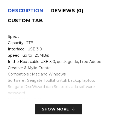
DESCRIPTION
REVIEWS (0)
CUSTOM TAB
Spec :
Capacity : 2TB
Interface : USB 3.0
Speed : up to 120MB/s
In the Box : cable USB 3.0, quick guide, Free Adobe
Creative & Mylio Create
Compatible : Mac and Windows
Software : Seagate Toolkit untuk backup laptop,
Seagate DiscWizard dan Seatools, ada software
password
Berat HDD : 126gr
Ukuran : 11.7 mm x 113.5 mm x 76 mm (tebal x panjang
SHOW MORE
x lebar)