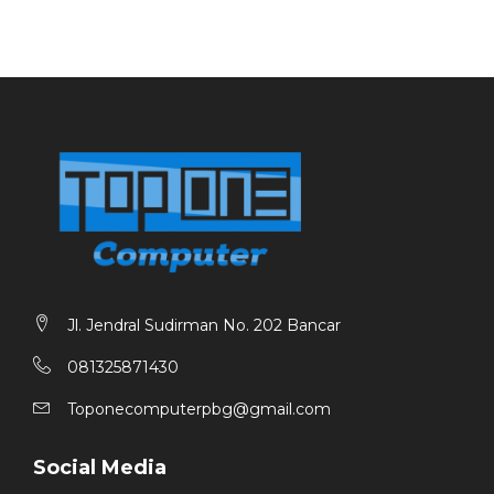
Cukup mungil untuk tas laptop yang penuh, cukup
besar untuk menyimpan banyak konten, hard disk
portabel Seagate One Touch adalah perpaduan
sempurna antara portabilitas yang mudah dan
penyimpanan file yang benar-benar bermanfaat.
Pasang dengan mudah ke komputer Windows dan
Mac melalui USB 3.0, lalu nikmati alat bantu
bermanfaat seperti pencadangan dan penyalinan folder
yang dapat disesuaikan.
Garansi 3 tahun.
Jl. Jendral Sudirman No. 202 Bancar
081325871430
Toponecomputerpbg@gmail.com
Social Media